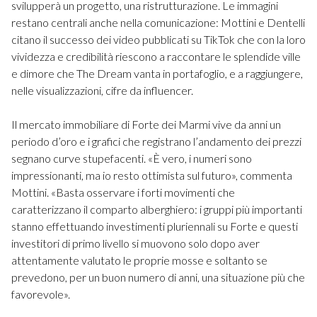
svilupperà un progetto, una ristrutturazione. Le immagini
restano centrali anche nella comunicazione: Mottini e Dentelli
citano il successo dei video pubblicati su TikTok che con la loro
vividezza e credibilità riescono a raccontare le splendide ville
e dimore che The Dream vanta in portafoglio, e a raggiungere,
nelle visualizzazioni, cifre da influencer.
Il mercato immobiliare di Forte dei Marmi vive da anni un
periodo d’oro e i grafici che registrano l’andamento dei prezzi
segnano curve stupefacenti. «È vero, i numeri sono
impressionanti, ma io resto ottimista sul futuro», commenta
Mottini. «Basta osservare i forti movimenti che
caratterizzano il comparto alberghiero: i gruppi più importanti
stanno effettuando investimenti pluriennali su Forte e questi
investitori di primo livello si muovono solo dopo aver
attentamente valutato le proprie mosse e soltanto se
prevedono, per un buon numero di anni, una situazione più che
favorevole».