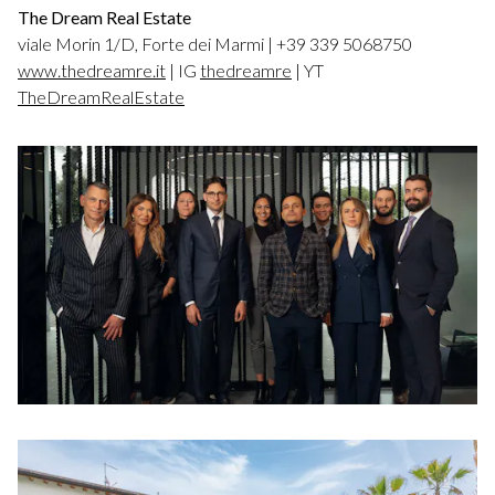
The Dream Real Estate
viale Morin 1/D, Forte dei Marmi | +39 339 5068750
www.thedreamre.it
| IG
thedreamre
| YT
TheDreamRealEstate