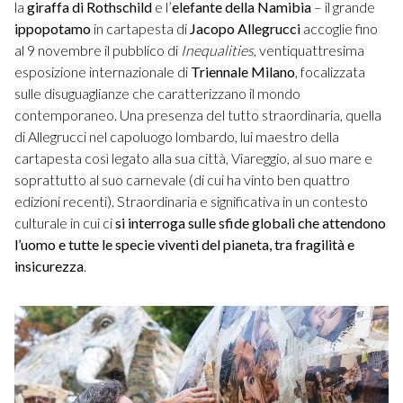
la
giraffa di Rothschild
e l’
elefante della Namibia
– il grande
ippopotamo
in cartapesta di
Jacopo Allegrucci
accoglie fino
al 9 novembre il pubblico di
Inequalities
, ventiquattresima
esposizione internazionale di
Triennale Milano
, focalizzata
sulle disuguaglianze che caratterizzano il mondo
contemporaneo. Una presenza del tutto straordinaria, quella
di Allegrucci nel capoluogo lombardo, lui maestro della
cartapesta così legato alla sua città, Viareggio, al suo mare e
soprattutto al suo carnevale (di cui ha vinto ben quattro
edizioni recenti). Straordinaria e significativa in un contesto
culturale in cui ci
si interroga sulle sfide globali che attendono
l’uomo e tutte le specie viventi del pianeta, tra fragilità e
insicurezza
.